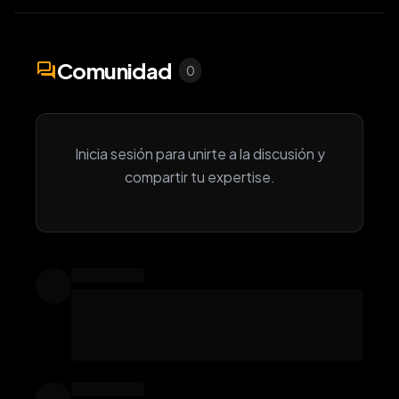
Comunidad
forum
0
Inicia sesión para unirte a la discusión y
compartir tu expertise.