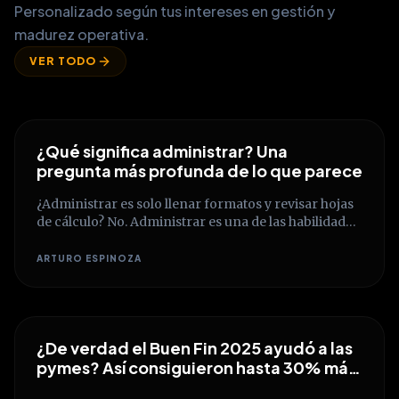
Personalizado según tus intereses en gestión y
madurez operativa.
VER TODO
¿Qué significa administrar? Una
pregunta más profunda de lo que parece
¿Administrar es solo llenar formatos y revisar hojas
de cálculo? No. Administrar es una de las habilidades
humanas más complejas y transformadoras.
Descubre cómo pasar de la ejecución mecánica a la
ARTURO ESPINOZA
construcción de un verdadero criterio estratégico
que conecte recursos, personas y propósitos.
¿De verdad el Buen Fin 2025 ayudó a las
pymes? Así consiguieron hasta 30% más
ventas en el comercio formal