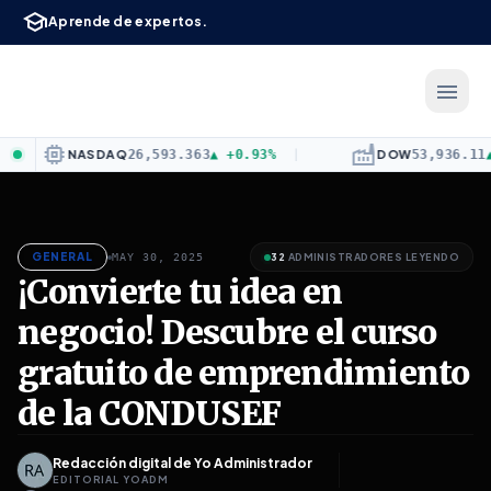
school
Saltar al contenido principal
Aprende de expertos.
menu
Yo Administrador
— Conocimiento
emory
factory
NASDAQ
26,593.363
▲
+0.93%
|
DOW
53,936.11
▲
+0.0
GENERAL
MAY 30, 2025
32
ADMINISTRADORES LEYENDO
¡Convierte tu idea en
negocio! Descubre el curso
gratuito de emprendimiento
de la CONDUSEF
Redacción digital de Yo Administrador
EDITORIAL YOADM